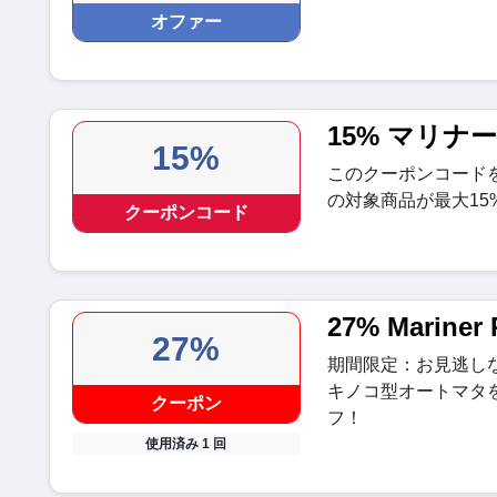
オファー
15% マリ
15%
このクーポンコード
の対象商品が最大15
クーポンコード
27% Marine
27%
期間限定：お見逃し
キノコ型オートマタ
クーポン
フ！
使用済み 1 回