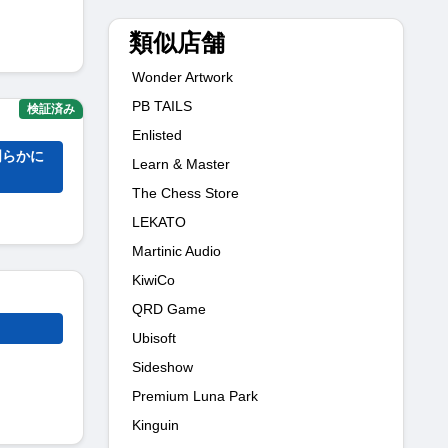
類似店舗
Wonder Artwork
PB TAILS
検証済み
Enlisted
明らかに
Learn & Master
The Chess Store
LEKATO
Martinic Audio
KiwiCo
QRD Game
Ubisoft
Sideshow
Premium Luna Park
Kinguin