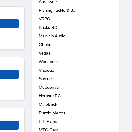
ApresVee
Fishing Tackle & Bait
VRBO
Bricks RC
Martinin Audio
Ohuhu
Vegas
Woodestic
Viagogo
Sublue
Meeden Art
Horusrc RC
MineBrick
Puzzle Master
LIT Farms
MTG Card