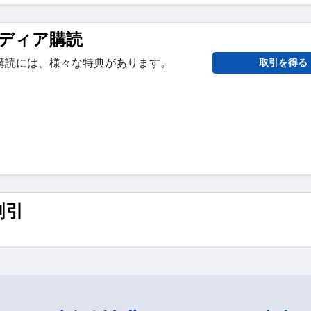
ディア購読
購読には、様々な特典があります。
取引を得る
割引