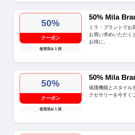
50% Mila 
50%
ミラ・ブラントでお
お買い求めいただく
クーポン
お得に。
使用済み 1 回
50% Mila Br
50%
保護機能とスタイル
クセサリーを今すぐ
クーポン
使用済み 1 回