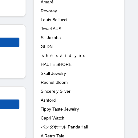
Amaré
Revoray
Louis Bellucci
Jewel AUS
Sif Jakobs
GLDN
ｓｈｅ ｓａｉｄ ｙｅｓ
HAUTE SHORE
Skull Jewelry
Rachel Bloom
Sincerely Silver
Ashford
Tippy Taste Jewelry
Capri Watch
パンダホール PandaHall
A Retro Tale