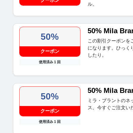
クーポン
ル。
50% Mila Br
50%
この割引クーポンを
になります。ひっく
クーポン
したり。
使用済み 1 回
50% Mila 
50%
ミラ・ブラントのネ
ス。今すぐご注文い
クーポン
使用済み 1 回