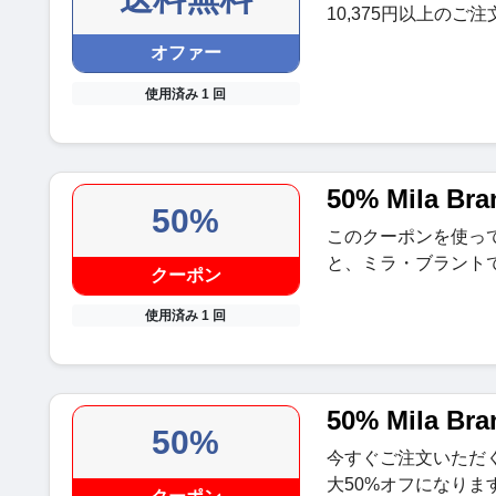
10,375円以上のご
オファー
使用済み 1 回
50% Mila B
50%
このクーポンを使っ
と、ミラ・ブラントで
クーポン
使用済み 1 回
50% Mila Br
50%
今すぐご注文いただ
大50%オフになり