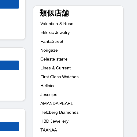
類似店舗
Valentina & Rose
Eklexic Jewelry
FantaStreet
Noirgaze
Celeste starre
Lines & Current
First Class Watches
Helloice
Jescojes
AMANDA PEARL
Helzberg Diamonds
HBD Jewellery
TAANAA