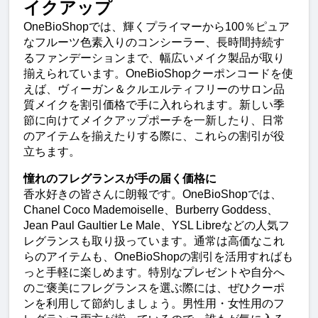
イクアップ
OneBioShopでは、輝くプライマーから100％ピュア
なフルーツ色素入りのコンシーラー、長時間持続す
るファンデーションまで、幅広いメイク製品が取り
揃えられています。OneBioShopクーポンコードを使
えば、ヴィーガン＆クルエルティフリーのサロン品
質メイクを割引価格で手に入れられます。新しい季
節に向けてメイクアップポーチを一新したり、日常
のアイテムを揃えたりする際に、これらの割引が役
立ちます。
憧れのフレグランスが手の届く価格に
香水好きの皆さんに朗報です。OneBioShopでは、
Chanel Coco Mademoiselle、Burberry Goddess、
Jean Paul Gaultier Le Male、YSL Libreなどの人気フ
レグランスも取り扱っています。通常は高価なこれ
らのアイテムも、OneBioShopの割引を活用すればも
っと手軽に楽しめます。特別なプレゼントや自分へ
のご褒美にフレグランスを選ぶ際には、ぜひクーポ
ンを利用して節約しましょう。男性用・女性用のフ