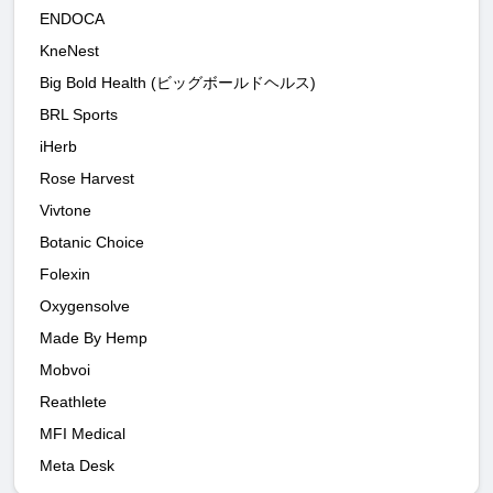
ENDOCA
KneNest
Big Bold Health (ビッグボールドヘルス)
BRL Sports
iHerb
Rose Harvest
Vivtone
Botanic Choice
Folexin
Oxygensolve
Made By Hemp
Mobvoi
Reathlete
MFI Medical
Meta Desk