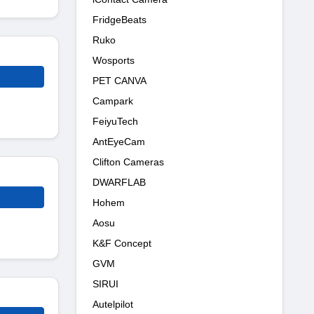
FridgeBeats
Ruko
Wosports
PET CANVA
Campark
FeiyuTech
AntEyeCam
Clifton Cameras
DWARFLAB
Hohem
Aosu
K&F Concept
GVM
SIRUI
Autelpilot