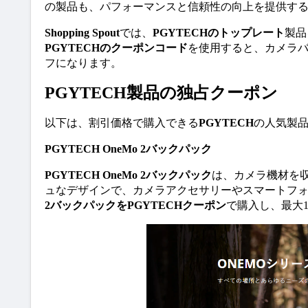
の製品も、パフォーマンスと信頼性の向上を提供す
Shopping Spout
では、
PGYTECHのトップレート
製品
PGYTECHのクーポンコード
を使用すると、カメラバ
フになります。
PGYTECH製品の独占クーポン
以下は、割引価格で購入できる
PGYTECH
の人気製
PGYTECH OneMo 2バックパック
PGYTECH OneMo 2バックパック
は、カメラ機材を
ュなデザインで、カメラアクセサリーやスマートフ
2バックパックをPGYTECHクーポン
で購入し、最大