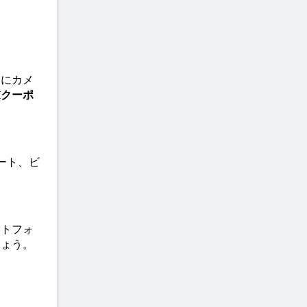
クにカメ
Hクーポ
ート、ビ
ートフォ
しょう。