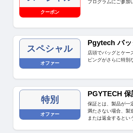
プログラムにご参加
クーポン
Pgytech 
スペシャル
店頭でバッグとケー
ピングがさらに特別
オファー
PGYTECH
特別
保証とは、製品が一
満たさない場合、製
オファー
または返金するとい