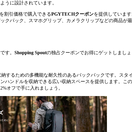
るように設計されています。
を割引価格で購入できる
PGYTECHクーポン
を提供しています
ックパック、スマホグリップ、カメラクリップなどの商品が最大
品です。
Shopping Spout
の独占クーポンでお得にゲットしましょ
収納するための多機能な耐久性のあるバックパックです。スタ
ォンハンドルを収納できる広い収納スペースを提供します。こ
12%オフで手に入れましょう。