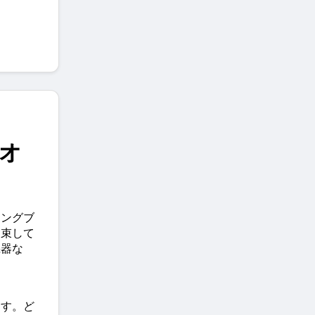
%オ
ィングブ
約束して
機器な
ます。ど