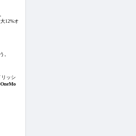
。
12%オ
う。
イリッシ
の
OneMo 