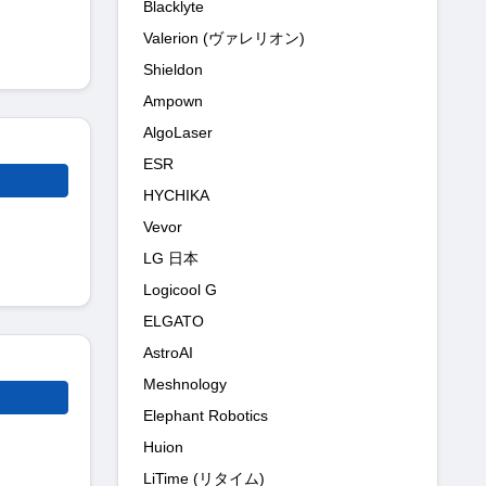
Blacklyte
Valerion (ヴァレリオン)
Shieldon
Ampown
AlgoLaser
ESR
HYCHIKA
Vevor
LG 日本
Logicool G
ELGATO
AstroAI
Meshnology
Elephant Robotics
Huion
LiTime (リタイム)