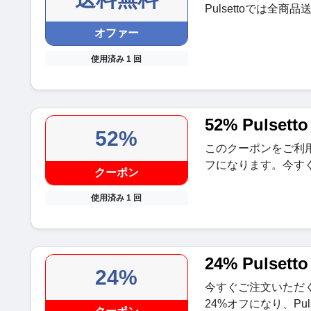
Pulsettoでは全商
オファー
使用済み 1 回
52% Pulset
52%
このクーポンをご利用いた
フになります。今す
クーポン
使用済み 1 回
24% Pulset
24%
今すぐご注文いただくと
24%オフになり、Pu