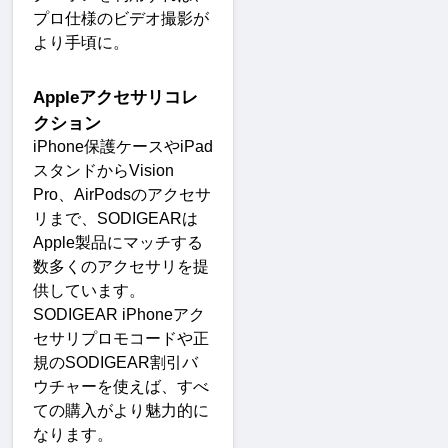
プロ仕様のビデオ撮影が
より手頃に
。
Apple
アクセサリコレ
クション
iPhone
保護ケースや
iPad
スタンドから
Vision 
Pro
、
AirPods
のアクセサ
リまで、
SODIGEAR
は
Apple
製品にマッチする
数多くのアクセサリを提
供しています。
SODIGEAR iPhone
アク
セサリプロモコードや正
規の
SODIGEAR
割引バ
ウチャーを使えば、すべ
ての購入がより魅力的に
なります
。