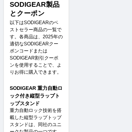
SODIGEAR
製品
とクーポ
ン
以下は
SODIGEAR
のベ
ストセラー商品の一覧で
す。各商品は、
2025
年の
適切な
SODIGEAR
クー
ポンコードまたは
SODIGEAR
割引クーポ
ンを使用することで、よ
りお得に購入できます
。
SODIGEAR 
重力自動ロ
ック付き縦型ラップト
ップスタンド
重力自動ロック技術を搭
載した縦型ラップトップ
スタンドは、同社のユニ
ークな製品の一つです。