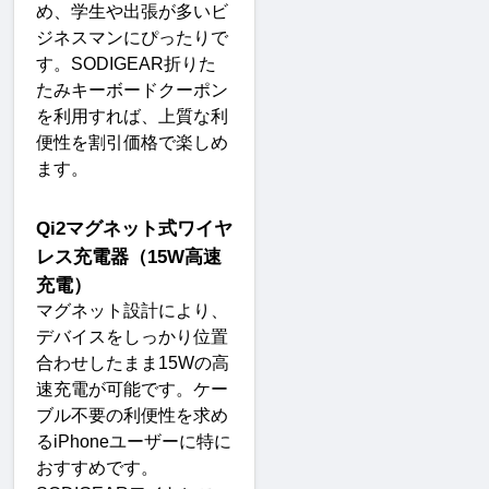
め、学生や出張が多いビ
ジネスマンにぴったりで
す。
SODIGEAR
折りた
たみキーボードクーポン
を利用すれば、上質な利
便性を割引価格で楽しめ
ます
。
Qi2
マグネット式ワイヤ
レス充電器（
15W
高速
充電）
マグネット設計により、
デバイスをしっかり位置
合わせしたまま
15W
の高
速充電が可能です。ケー
ブル不要の利便性を求め
る
iPhone
ユーザーに特に
おすすめです。