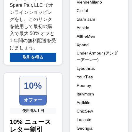
VienneMilano
Spare Pair, LLC でオ
Ciciful
ンラインショッピン
グをし、このリンク
Slam Jam
を使用して最初の購
Aesido
入で最大 50% オフと
AlltheMen
1 年間の無料配送を受
Xpand
けましょう。
Under Armour (アンダ
取引を得る
ーアーマー)
Lybethras
YourTies
10%
Rooney
Italymorn
オファー
Asilklife
使用済み 1 回
ChicSew
Lacoste
10% ニュース
レター割引
Georigia