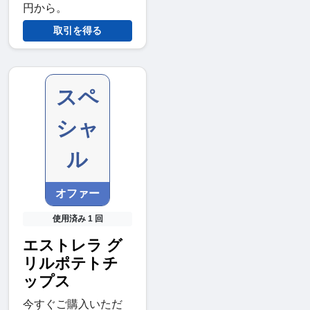
円から。
取引を得る
スペ
シャ
ル
オファー
使用済み 1 回
エストレラ グ
リルポテトチ
ップス
今すぐご購入いただ