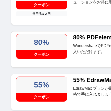
ューションをお得に
クーポン
使用済み 2 回
80% PDFe
80%
WondershareでP
入いただけます。
クーポン
55% Edra
55%
EdrawMax プラン
格で手に入れましょ
クーポン