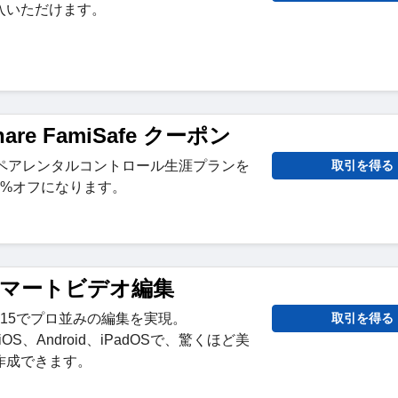
入いただけます。
hare FamiSafe クーポン
afeペアレンタルコントロール生涯プランを
取引を得る
8%オフになります。
15 スマートビデオ編集
ra 15でプロ並みの編集を実現。
取引を得る
、iOS、Android、iPadOSで、驚くほど美
作成できます。