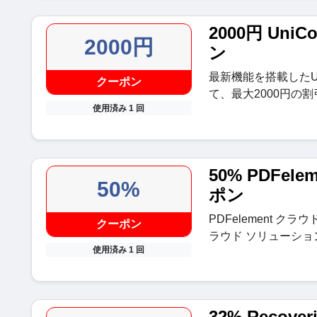
2000円 UniC
2000円
ン
最新機能を搭載したUni
クーポン
て、最大2000円の
使用済み 1 回
50% PDFe
50%
ポン
PDFelement クラ
クーポン
ラウド ソリューシ
使用済み 1 回
32% Recove