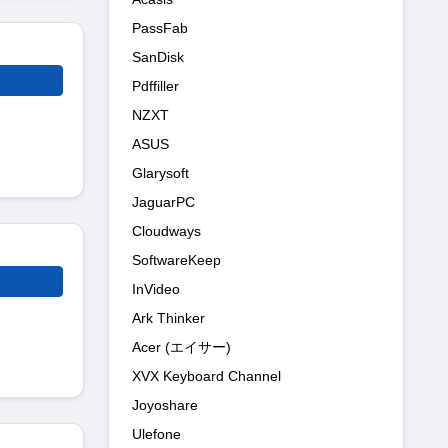
PassFab
SanDisk
Pdffiller
NZXT
ASUS
Glarysoft
JaguarPC
Cloudways
SoftwareKeep
InVideo
Ark Thinker
Acer (エイサー)
XVX Keyboard Channel
Joyoshare
Ulefone