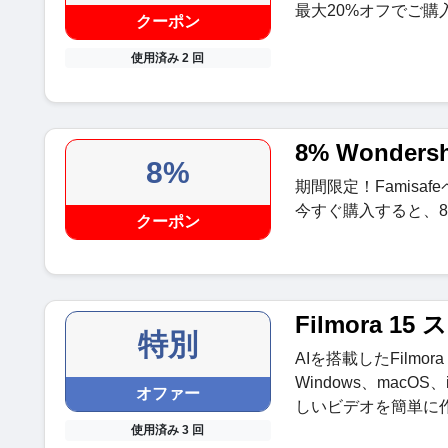
最大20%オフでご購
クーポン
使用済み 2 回
8% Wonders
8%
期間限定！Famis
今すぐ購入すると、
クーポン
Filmora 
特別
AIを搭載したFilmo
Windows、macOS
オファー
しいビデオを簡単に
使用済み 3 回