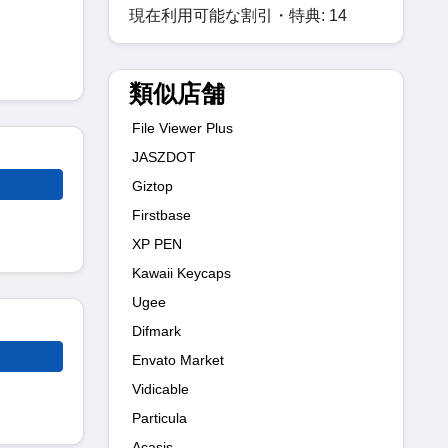
現在利用可能な割引・特典: 14
類似店舗
File Viewer Plus
JASZDOT
Giztop
Firstbase
XP PEN
Kawaii Keycaps
Ugee
Difmark
Envato Market
Vidicable
Particula
Acasis