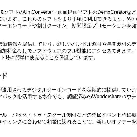
変換ソフトのUniConverter、画面録画ソフトのDemoCreator
ます。これらのソフトをより手頃に利用できるよう、Wonder
クーポンコードや割引クーポン、期間限定プロモーションを頻
ーポンの最新情報を提供しており、新しいバンドル割引や年間割引の
追加料金なしでソフトウェアのフル機能にアクセスできます。
ウト時に簡単に使えることを保証しています。
ード
に割引が適用されるデジタルクーポンコードを定期的に提供してい
ックを活用する場合でも、認証済みのWondershareバウ
ール、バック・トゥ・スクール割引などの季節イベント時に期
タイミングに合わせて頻繁に訪れることで、新しいオファーを