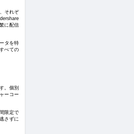
など、それぞ
share
繁に配信
データを特
すべての
ます。個別
チャーコー
間限定で
逃さずに