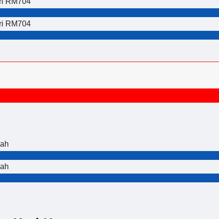
ari RM704
ari RM704
dah
dah