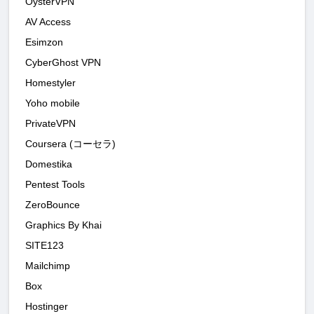
OysterVPN
AV Access
Esimzon
CyberGhost VPN
Homestyler
Yoho mobile
PrivateVPN
Coursera (コーセラ)
Domestika
Pentest Tools
ZeroBounce
Graphics By Khai
SITE123
Mailchimp
Box
Hostinger