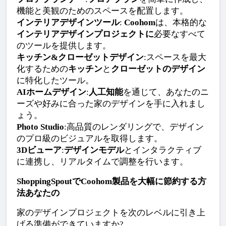
機能と美観のためのスペースを配置します。
インテリアデザインツール
: 
Coohom
は、本格的な
インテリアデザインプロジェクトに
必要なすべて
のツールを提供します。
キッチン&クローゼットデザイン
:スペースを最大
化するための
キッチン
と
クローゼットのデザイン
に特化したツール。
AIホームデザイン
:
人工知能
を通じて、あなたのニ
ーズや好みに合った家のデザインを手に入れまし
ょう。
Photo Studio
:高品質のレンダリングで、デザイン
のプロ級のビジュアルを取得します。
3Dビューア
:
デザインモデル
とインタラクティブ
に連携し、リアルタイムで調整を行います。
ShoppingSpoutでCoohom製品を大幅に節約する方
法あなたの
家のデザインプロジェクトを次のレベルに引き上
げる準備ができていますか?