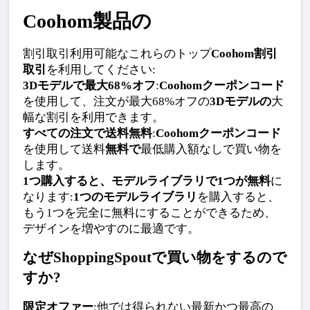
Coohom製品の
割引取引利用可能なこれらのトップ
Coohom割引
取引
を利用してください:
3Dモデルで最大68%オフ
:
Coohomクーポンコード
を使用して、注文が最大68%オフの
3Dモデルの
大
幅な割引を利用できます。
すべての注文で送料無料
:
Coohomクーポンコード
を使用して送料
無料で
最低購入額なしで買い物を
します。
1つ購入すると、モデルライブラリで1つが無料
に
なります:
1つのモデルライブラリ
を購入すると、
もう1つを完全に無料にすることができるため、
デザインを増やすのに最適です。
なぜShoppingSpoutで買い物をするので
すか?
限定オファー
:他では得られない最新かつ最高の