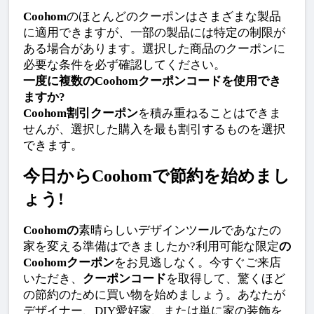
Coohom
のほとんどのクーポンはさまざまな製品
に適用できますが、一部の製品には特定の制限が
ある場合があります。選択した商品のクーポンに
必要な条件を必ず確認してください。
一度に複数のCoohomクーポンコードを使用でき
ますか?
Coohom割引クーポン
を積み重ねることはできま
せんが、選択した購入を最も割引するものを選択
できます。
今日からCoohomで節約を始めまし
ょう!
Coohomの
素晴らしいデザインツールであなたの
家を変える準備はできましたか?利用可能な限定
の
Coohomクーポン
をお見逃しなく。今すぐご来店
いただき、
クーポンコード
を取得して、驚くほど
の節約のために買い物を始めましょう。あなたが
デザイナー、DIY愛好家、または単に家の装飾を