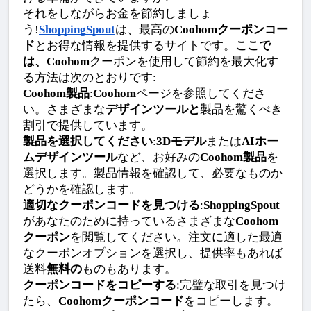
それをしながらお金を節約しましょ
う!
ShoppingSpout
は、最高の
Coohomクーポンコー
ド
とお得な情報を提供するサイトです。
ここで
は、Coohom
クーポンを使用して節約を最大化す
る方法は次のとおりです:
Coohom製品
:
Coohom
ページを参照してくださ
い。さまざまな
デザインツールと
製品を驚くべき
割引で提供しています。
製品を選択してください
:
3Dモデル
または
AIホー
ムデザインツール
など、お好みの
Coohom製品
を
選択します。製品情報を確認して、必要なものか
どうかを確認します。
適切なクーポンコードを見つける
:
ShoppingSpout
があなたのために持っているさまざまな
Coohom
クーポン
を閲覧してください。注文に適した最適
なクーポンオプションを選択し、提供率もあれば
送料
無料の
ものもあります。
クーポンコードをコピーする
:完璧な取引を見つけ
たら、
Coohomクーポンコード
をコピーします。