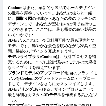
Coohom
はまた、革新的な製品でホームデザイン
の世界を席巻しています。あなたは彼らと一緒
に、
間取り図
の作成からあなたの夢のキッチンの
デザインまで、あなたが望むものは何でも持つこ
とができます。ここでは、最も需要の高い製品の
いくつかです:
3Dモデル
:これは、今日利用可能な最も現実的な
モデルです。鮮やかな景色を眺めながら家具や空
間、装飾のデザインを完成させます。
モデルライブラリ
:
Coohom
は、設計プロセスを補
完するために、すでに設計済みのモデルの大規模
なライブラリを備えています。
ブランドモデルのアップロード
:独自のブランドモ
デルを
Coohomの
プラットフォームにアップロー
ドして、デザインをさらにカスタマイズします。
3Dモデリング
:あらゆるデザインプロジェクトで
最も詳細なカスタム
3Dモデル
を作成する高度なツ
ール。
フロアプランナー
:
フロアプラン
を簡単に作成し、