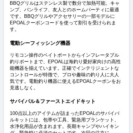
BBQグリルはステンレス製で数分で加熱可能。キャ
ンプ、バンライフ、友人とのホームパーティに最適
です。BBQグリルやアクセサリーの一部モデルに
EPOALクーポンコードを使って割引を受けられま
す。
電動シーフィッシング機器
リモコン操作のベイトボートからインフレータブル
釣りボートまで、EPOALは海釣り愛好家向けの高性
能機器を揃えています。正確でインテリジェントな
コントロールが特徴で、プロや趣味の釣り人に大人
気です。電動釣り機器に使えるEPOALクーポンをお
見逃しなく。
サバイバル＆ファーストエイドキット
100点以上のアイテムが詰まったEPOALのサバイバ
ルキットには、包帯や工具、緊急用ブランケット、
水浄化用品が含まれます。長期キャンプやハイキン
グ、緊急時に必須のセットです。次回の注文に