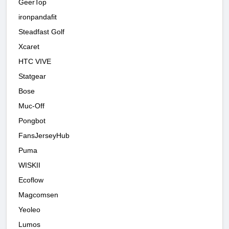
GeerTop
ironpandafit
Steadfast Golf
Xcaret
HTC VIVE
Statgear
Bose
Muc-Off
Pongbot
FansJerseyHub
Puma
WISKII
Ecoflow
Magcomsen
Yeoleo
Lumos