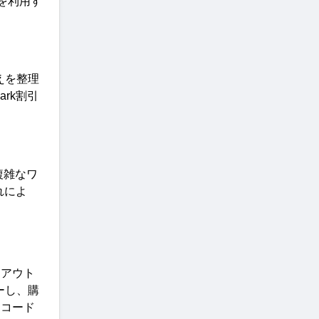
を利用す
えを整理
ark
割引
複雑なワ
れによ
クアウト
ーし、購
にコード