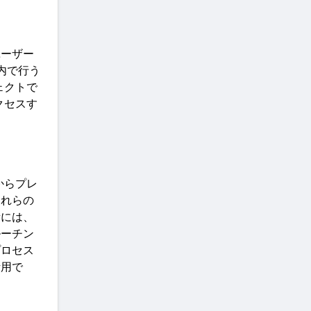
ユーザー
内で行う
ェクトで
クセスす
からプレ
これらの
素には、
ルーチン
プロセス
活用で