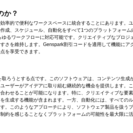
のか？
の効率的で便利なワークスペースに統合することにあります。
、作成、スケジュール、自動化をすべて
1
つのプラットフォーム
らゆるワークフローに対応可能です。クリエイティブなプロジ
やすさを維持します。
Genspark
割引コードを適用して機能にア
利点を享受できます。
を取ろうとする点です。このソフトウェアは、コンテンツ生成
、ユーザーがアイデアに取り組む継続的な機会を提供します。
み合わせることが可能になります。特に、クリエイティブな要
ンを生成する機能が含まれます。一方、自動化には、すべての
ます。このようなアプローチにより、ソフトウェア製品を扱う
は制約を感じることなくプラットフォームの可能性を最大限に