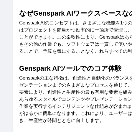
なぜ
Genspark AI
ワークスペースな
Genspark AI
のコンセプトは、さまざまな機能を
1
つ
はプロジェクトを簡単かつ効率的に一箇所で管理し
ことができます。この柔軟性により、
Genspark
はあ
もその他の作業でも、ソフトウェアは一貫して使い
ることで、予算を気にすることなくこれらすべての
Genspark AI
ツールでのコア体験
Genspark
の主な特徴は、創造性と自動化のバランス
ゼンテーションまでのさまざまなプロセスを通じて
要素により、創造性と生産性の最も有用な要素を組
あらゆるスタイルでコンテンツやプレゼンテーショ
作業を実行するインテリジェントな仕組みが含まれ
がはるかに簡単になります。これにより、ユーザー
き、生産性が時間とともに向上します。