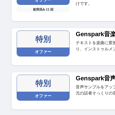
オファー
けです。
使用済み 11 回
Genspar
特別
テキストを楽曲に変
り、インストゥルメ
オファー
Genspark
特別
音声サンプルをアッ
元の話者そっくりの
オファー