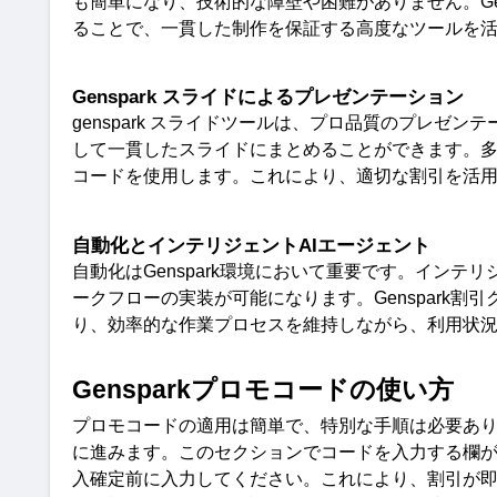
も簡単になり、技術的な障壁や困難がありません。
G
ることで、一貫した制作を保証する高度なツールを
Genspark
スライドによるプレゼンテーショ
ン
genspark 
スライドツールは、プロ品質のプレゼンテ
して一貫したスライドにまとめることができます。
コードを使用します。これにより、適切な割引を活
自動化とインテリジェント
AI
エージェン
ト
自動化は
Genspark
環境において重要です。インテリ
ークフローの実装が可能になります。
Genspark
割引
り、効率的な作業プロセスを維持しながら、利用状
Genspark
プロモコードの使い方
プロモコードの適用は簡単で、特別な手順は必要あ
に進みます。このセクションでコードを入力する欄
入確定前に入力してください。これにより、割引が