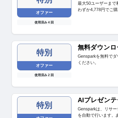
最大50ユーザーまで利
わずか4,778円で
オファー
使用済み 4 回
無料ダウンロ
特別
Gensparkを無
ください。
オファー
使用済み 2 回
AIプレゼン
特別
Gensparkは、
を自動で行います。