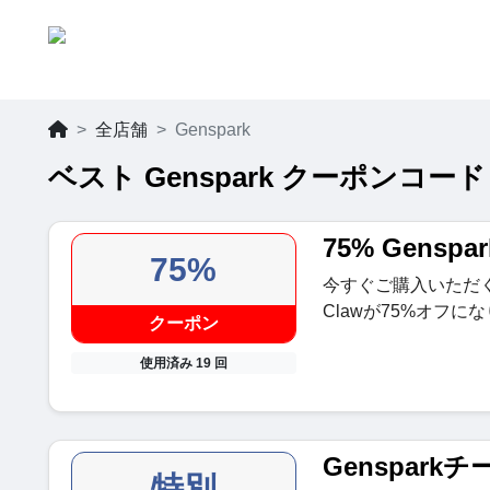
全店舗
Genspark
ベスト Genspark クーポンコード
75% Genspa
75%
今すぐご購入いただくと
Clawが75%オフに
クーポン
使用済み 19 回
Genspark
特別