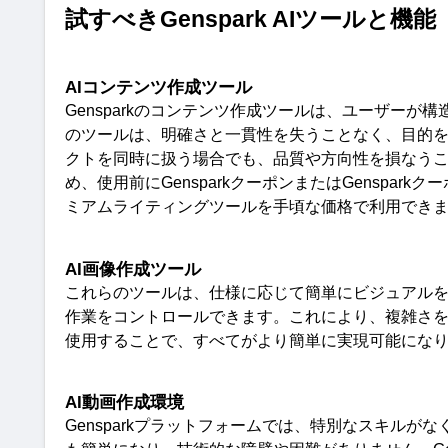
試すべき
Genspark AI
ツールと機能
AI
コンテンツ作成ツー
ル
Genspark
のコンテンツ作成ツールは、ユーザーが構
のツールは、明確さと一貫性を失うことなく、目的
クトを同時に扱う場合でも、品質や方向性を損なう
め、使用前に
Genspark
クーポンまたは
Genspark
クー
ミアムライティングツールを手頃な価格で利用でき
AI
画像作成ツー
ル
これらのツールは、仕様に応じて簡単にビジュアル
作業をコントロールできます。これにより、複雑さ
使用することで、すべてがより簡単に実現可能にな
AI
動画作成環
境
Genspark
プラットフォームでは、特別なスキルがな