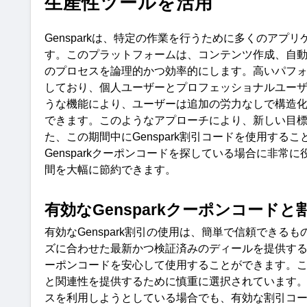
生産性ツールを活用
Genspark
は、特定の作業を行うために多くのアプリ
す。このプラットフォームは、コンテンツ作成、自
のプロセスを論理的かつ効率的にします。高いパフ
しており、個人ユーザーとプロフェッショナルユー
うな機能により、ユーザーは追加の労力なしで構造
できます。このようなアプローチにより、新しい目
た、この期間中に
Genspark
割引コードを使用するこ
Genspark
クーポンコードを探している場合に非常に
間を大幅に節約できます。
有効な
Genspark
クーポンコードと
有効な
Genspark
割引の使用は、簡単で信頼できるも
ズに合わせた最新かつ検証済みのディールを提供す
ーポンコードを安心して使用することができます。
と関連性を提供するために慎重に選択されています
スを利用しようとしている場合でも、有効な割引コ