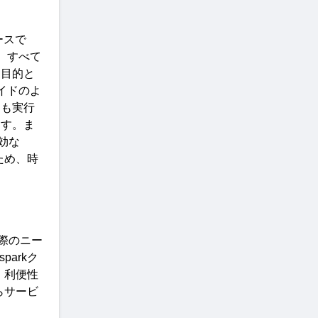
ースで
、すべて
を目的と
イドのよ
クも実行
ます。ま
効な
ため、時
際のニー
spark
ク
、利便性
らサービ