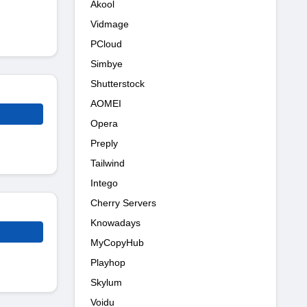
Akool
Vidmage
PCloud
Simbye
Shutterstock
AOMEI
Opera
Preply
Tailwind
Intego
Cherry Servers
Knowadays
MyCopyHub
Playhop
Skylum
Voidu