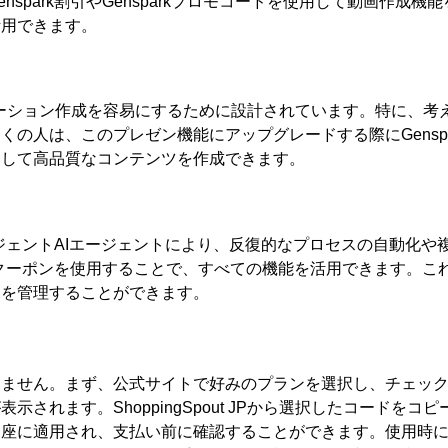
enspark
割引や
Genspark
プロモコードを使用して動画作成機能
活用できます。
ーション作成を容易にするために設計されています。特に、考
多くの人は、このプレゼン機能にアップグレードする際に
Gensp
用して高品質なコンテンツを作成できます。
ジェント
AI
エージェントにより、反復的なプロセスの自動化や
クーポンを使用することで、すべての機能を活用できます。こ
況を管理することができます。
りません。まず、公式サイトで好みのプランを選択し、チェッ
が表示されます。
ShoppingSpout JP
から選択したコードをコピ
即座に適用され、支払い前に確認することができます。使用時