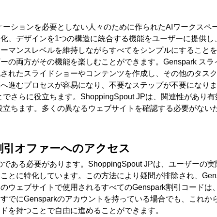
ケーションを必要としない人々のために作られた
AI
ワークスペ
動化、デザインを
1
つの構造に統合する機能をユーザーに提供し
ォーマンスレベルを維持しながらすべてをシンプルにすること
ザーの両方がその機能を楽しむことができます。
Genspark
スラ
化されたスライドショーやコンテンツを作成し、その他のタス
標へ進むプロセスが容易になり、不要なステップが不要になり
とでさらに役立ちます。
ShoppingSpout JP
は、関連性があり有
役立ちます。多くの異なるウェブサイトを確認する必要がない
割引オファーへのアクセス
のである必要があります。
ShoppingSpout JP
は、ユーザーの実
ることに特化しています。この方法により疑問が排除され、
Gen
このウェブサイトで使用されるすべての
Genspark
割引コードは
。すでに
Genspark
のアカウントを持っている場合でも、これか
ードを持つことで自由に進めることができます。