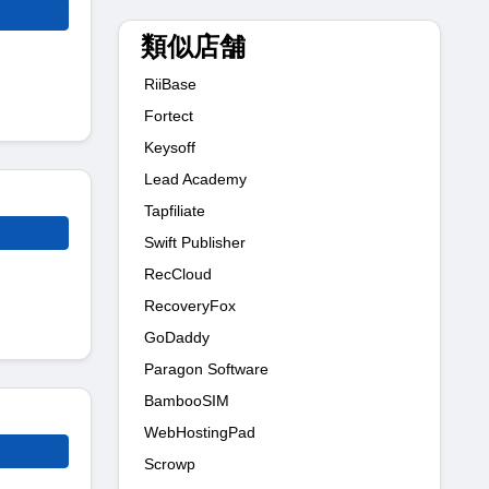
類似店舗
RiiBase
Fortect
Keysoff
Lead Academy
Tapfiliate
Swift Publisher
RecCloud
RecoveryFox
GoDaddy
Paragon Software
BambooSIM
WebHostingPad
Scrowp