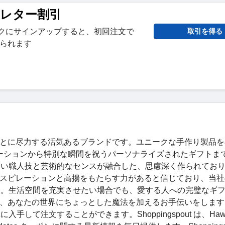
スレター割引
ンクにサインアップすると、初回注文で
取引を得る
けられます
ン
らすことに尽力する活気あるブランドです。ユニークな手作り製品
 デコレーションから特別な瞬間を祝うパーソナライズされたギフトま
高い職人技と芸術的なセンスが融合した、思慮深く作られてお
はインスピレーションと高揚をもたらす力があると信じており、当
す。生活空間を充実させたい場合でも、愛する人への完璧なギ
表現し、あなたの世界にちょっとした魔法を加えるお手伝いをしま
入手して注文することができます。Shoppingspout は、Hawal