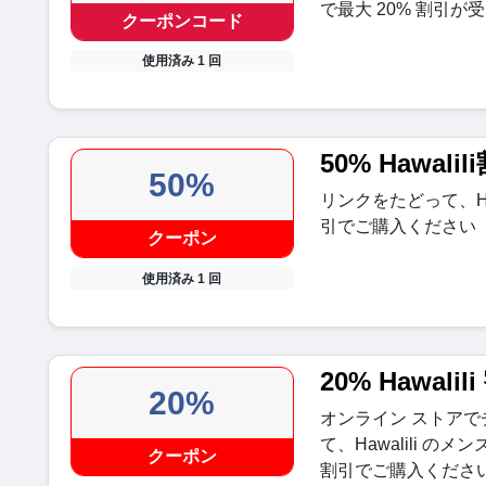
で最大 20% 割引が
クーポンコード
使用済み 1 回
50% Hawal
50%
リンクをたどって、Haw
引でご購入ください
クーポン
使用済み 1 回
20% Hawal
20%
オンライン ストア
て、Hawalili の
クーポン
割引でご購入くださ