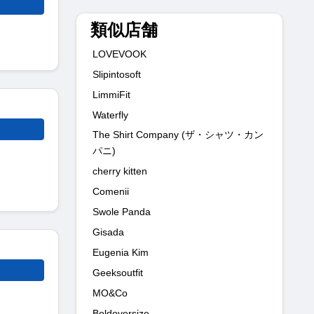
類似店舗
LOVEVOOK
Slipintosoft
LimmiFit
Waterfly
The Shirt Company (ザ・シャツ・カン
パニ)
cherry kitten
Comenii
Swole Panda
Gisada
Eugenia Kim
Geeksoutfit
MO&Co
Boldoversize