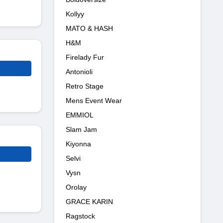
Kollyy
MATO & HASH
H&M
Firelady Fur
Antonioli
Retro Stage
Mens Event Wear
EMMIOL
Slam Jam
Kiyonna
Selvi
Vysn
Orolay
GRACE KARIN
Ragstock