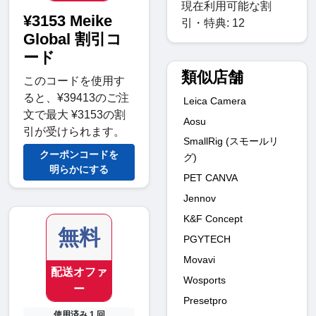
現在利用可能な割
¥3153 Meike
引・特典: 12
Global 割引コ
ード
類似店舗
このコードを使用す
ると、¥39413のご注
Leica Camera
文で最大 ¥3153の割
Aosu
引が受けられます。
SmallRig (スモールリ
クーポンコードを
グ)
明らかにする
PET CANVA
Jennov
K&F Concept
無料
PGYTECH
Movavi
配送オファ
Wosports
ー
Presetpro
使用済み 1 回