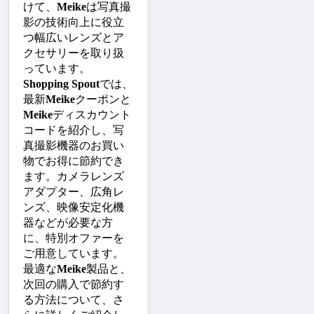
けて、
Meike
は写真撮
影の技術向上に役立
つ幅広いレンズとア
クセサリーを取り扱
っています。
Shopping Spout
では、
最新
Meike
クーポンと
Meike
ディスカウント
コードを紹介し、写
真撮影機器のお買い
物でお得に節約でき
ます。カメラレンズ
アダプター、広角レ
ンズ、映像安定化機
器などが必要な方
に、特別オファーを
ご用意しています。
最適な
Meike
製品と、
次回の購入で節約す
る方法について、さ