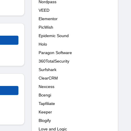
Nordpass
VEED
Elementor
PicWish
Epidemic Sound
Holo
Paragon Software
360TotalSecurity
Surfshark
ClearCRM
Nexcess
Bcengi
Tapfiliate
Keeper
Blogify
Love and Logic