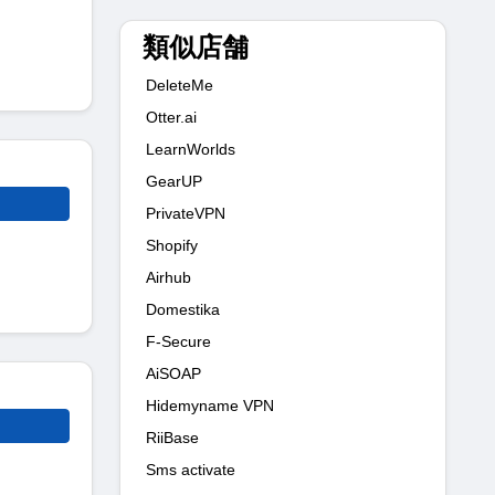
類似店舗
DeleteMe
Otter.ai
LearnWorlds
GearUP
PrivateVPN
Shopify
Airhub
Domestika
F‑Secure
AiSOAP
Hidemyname VPN
RiiBase
Sms activate