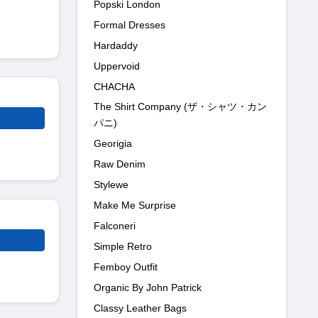
Popski London
Formal Dresses
Hardaddy
Uppervoid
CHACHA
The Shirt Company (ザ・シャツ・カン
パニ)
Georigia
Raw Denim
Stylewe
Make Me Surprise
Falconeri
Simple Retro
Femboy Outfit
Organic By John Patrick
Classy Leather Bags