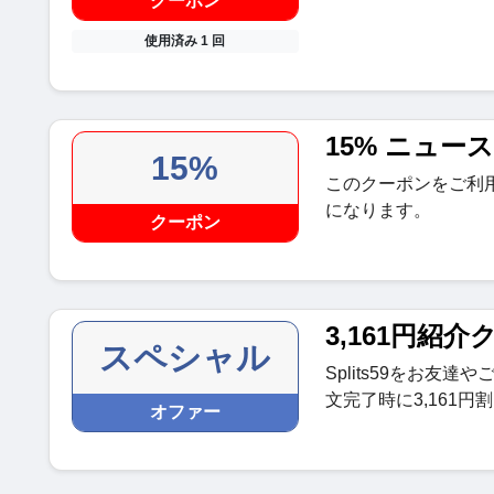
クーポン
使用済み 1 回
15% ニュー
15%
このクーポンをご利
になります。
クーポン
3,161円紹介
スペシャル
Splits59をお友
文完了時に3,161
オファー