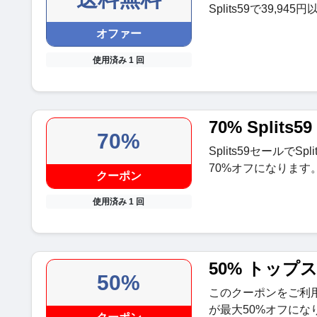
Splits59で39,
オファー
使用済み 1 回
70% Split
70%
Splits59セールで
70%オフになります
クーポン
使用済み 1 回
50% トップ
50%
このクーポンをご利
が最大50%オフにな