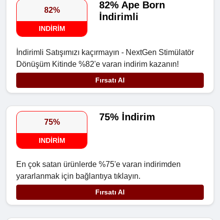
82% Ape Born
82%
İndirimli
INDIRIM
İndirimli Satışımızı kaçırmayın - NextGen Stimülatör
Dönüşüm Kitinde %82'e varan indirim kazanın!
Fırsatı Al
75% İndirim
75%
INDIRIM
En çok satan ürünlerde %75'e varan indirimden
yararlanmak için bağlantıya tıklayın.
Fırsatı Al