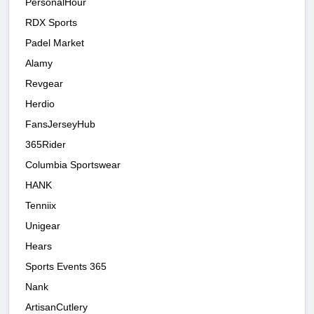
PersonalHour
RDX Sports
Padel Market
Alamy
Revgear
Herdio
FansJerseyHub
365Rider
Columbia Sportswear
HANK
Tenniix
Unigear
Hears
Sports Events 365
Nank
ArtisanCutlery