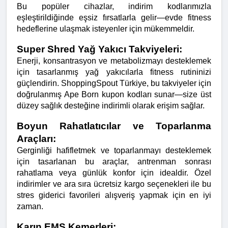
Bu popüler cihazlar, indirim kodlarımızla 
eşleştirildiğinde eşsiz fırsatlarla gelir—evde fitness 
hedeflerine ulaşmak isteyenler için mükemmeldir.
Super Shred Yağ Yakıcı Takviyeleri:
Enerji, konsantrasyon ve metabolizmayı desteklemek 
için tasarlanmış yağ yakıcılarla fitness rutininizi 
güçlendirin. ShoppingSpout Türkiye, bu takviyeler için 
doğrulanmış Ape Born kupon kodları sunar—size üst 
düzey sağlık desteğine indirimli olarak erişim sağlar.
Boyun Rahatlatıcılar ve Toparlanma 
Araçları:
Gerginliği hafifletmek ve toparlanmayı desteklemek 
için tasarlanan bu araçlar, antrenman sonrası 
rahatlama veya günlük konfor için idealdir. Özel 
indirimler ve ara sıra ücretsiz kargo seçenekleri ile bu 
stres giderici favorileri alışveriş yapmak için en iyi 
zaman.
Karın EMS Kemerleri: