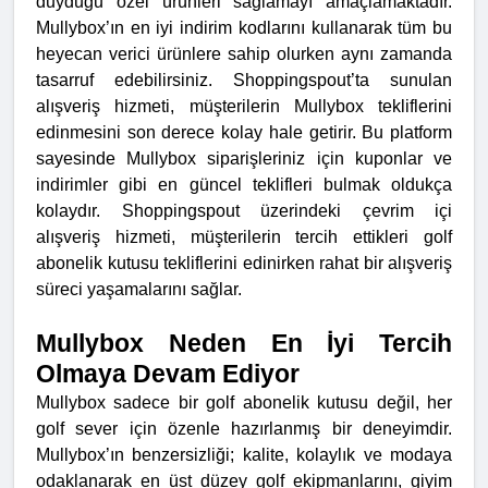
duyduğu özel ürünleri sağlamayı amaçlamaktadır.
Mullybox’ın en iyi indirim kodlarını kullanarak tüm bu
heyecan verici ürünlere sahip olurken aynı zamanda
tasarruf edebilirsiniz.
Shoppingspout’ta sunulan
alışveriş hizmeti, müşterilerin Mullybox tekliflerini
edinmesini son derece kolay hale getirir. Bu platform
sayesinde Mullybox siparişleriniz için kuponlar ve
indirimler gibi en güncel teklifleri bulmak oldukça
kolaydır. Shoppingspout üzerindeki çevrim içi
alışveriş hizmeti, müşterilerin tercih ettikleri golf
abonelik kutusu tekliflerini edinirken rahat bir alışveriş
süreci yaşamalarını sağlar.
Mullybox Neden En İyi Tercih
Olmaya Devam Ediyor
Mullybox sadece bir golf abonelik kutusu değil, her
golf sever için özenle hazırlanmış bir deneyimdir.
Mullybox’ın benzersizliği; kalite, kolaylık ve modaya
odaklanarak en üst düzey golf ekipmanlarını, giyim