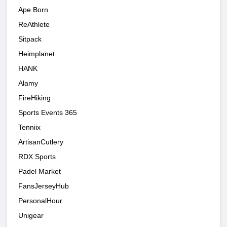
Ape Born
ReAthlete
Sitpack
Heimplanet
HANK
Alamy
FireHiking
Sports Events 365
Tenniix
ArtisanCutlery
RDX Sports
Padel Market
FansJerseyHub
PersonalHour
Unigear