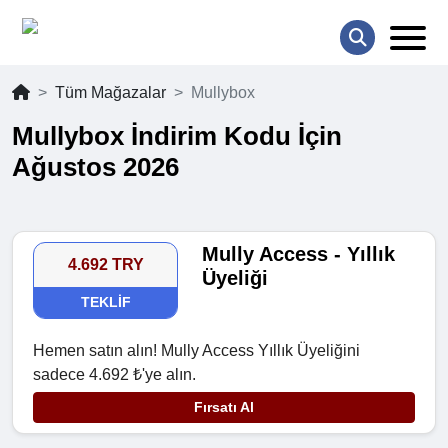
Tüm Mağazalar
Mullybox
Mullybox İndirim Kodu İçin
Ağustos 2026
Mully Access - Yıllık
4.692 TRY
Üyeliği
TEKLIF
Hemen satın alın! Mully Access Yıllık Üyeliğini
sadece 4.692 ₺'ye alın.
Fırsatı Al