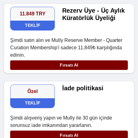
Rezerv Üye - Üç Aylık
11.849 TRY
Küratörlük Üyeliği
TEKLIF
Şimdi satın alın ve Mully Reserve Member - Quarter
Curation Membership'i sadece 11.849₺ karşılığında
edinin.
Fırsatı Al
İade politikasi
Özel
TEKLIF
Şimdi alışveriş yapın ve Mully ile 30 gün içinde
sorunsuz iade imkanından yararlanın.
Fırsatı Al