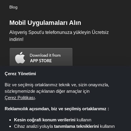
Blog
Mobil Uygulamaları Alın
Alışveriş Spout'u telefonunuza yükleyin Ücretsiz
indirin!
Çerez Yönetimi
Biz ve seçilmiş ortaklarımız teknik ve, sizin onayınızla,
sözleşmemizde açıklanan diğer amaçlar için
Çerez Politikası
.
Reklamcılık açısından, biz ve seçilmiş ortaklarımız :
Kesin coğrafi konum verilerini
kullanın
Shoppingspout.com/tr fırsatların, indirimlerin ve kuponların sunulduğu bir
Cihaz analizi yoluyla
tanımlama tekniklerini
kullanın
web sitesidir; bu fırsatlar veya teklifler farklı bağlı kuruluş ağları aracılığıyla