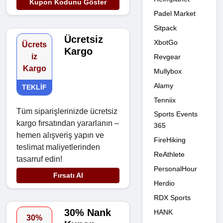
Kupon Kodunu Göster
Padel Market
Sitpack
Ücretsiz
XbotGo
Ücrets
Kargo
iz
Revgear
Kargo
Mullybox
Alamy
TEKLIF
Tenniix
Tüm siparişlerinizde ücretsiz
Sports Events
kargo fırsatından yararlanın –
365
hemen alışveriş yapın ve
FireHiking
teslimat maliyetlerinden
ReAthlete
tasarruf edin!
PersonalHour
Fırsatı Al
Herdio
RDX Sports
30% Nank
HANK
30%