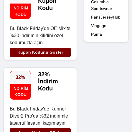
Kupon
Columbia
Kodu
INDIRIM
Sportswear
KODU
FansJerseyHub
Viagogo
Bu Black Friday'de OE Mix'te
Puma
%30 indirimin kilidini özel
kodumuzla açın.
Kupon Kodunu Göster
32%
32%
İndirim
Kodu
INDIRIM
KODU
Bu Black Friday'de Runner
Diver2 Pro'da %32 indirimle
tasarruf fırsatını kaçırmayın.