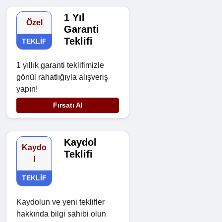
1 Yıl
Özel
Garanti
Teklifi
TEKLIF
1 yıllık garanti teklifimizle
gönül rahatlığıyla alışveriş
yapın!
Fırsatı Al
Kaydol
Kaydo
Teklifi
l
TEKLIF
Kaydolun ve yeni teklifler
hakkında bilgi sahibi olun