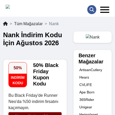
Tüm Mağazalar
Nank
Nank İndirim Kodu
İçin Ağustos 2026
Benzer
Mağazalar
50% Black
50%
ArtisanCutlery
Friday
Kupon
Hears
INDIRIM
KODU
Kodu
CVLIFE
Ape Born
Bu Black Friday'de Runner
365Rider
Neo'da %50 indirim fırsatını
Unigear
kaçırmayın.
Heimplanet