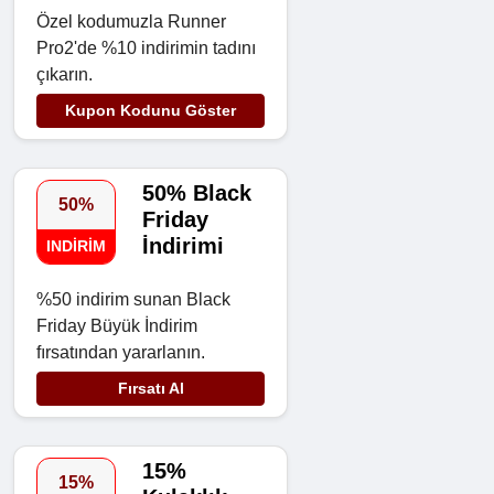
Özel kodumuzla Runner
Pro2'de %10 indirimin tadını
çıkarın.
Kupon Kodunu Göster
50% Black
50%
Friday
İndirimi
INDIRIM
%50 indirim sunan Black
Friday Büyük İndirim
fırsatından yararlanın.
Fırsatı Al
15%
15%