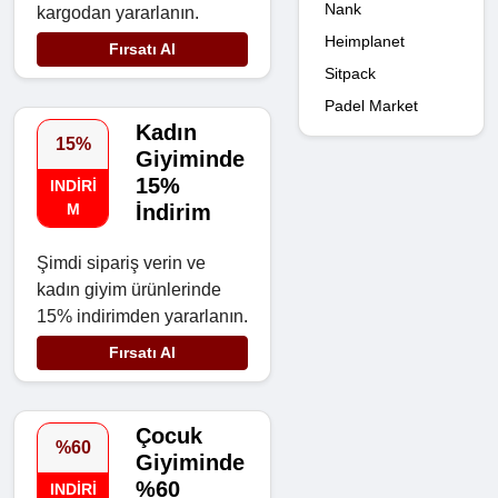
Nank
kargodan yararlanın.
Heimplanet
Fırsatı Al
Sitpack
Padel Market
Kadın
15%
Giyiminde
15%
INDIRI
M
İndirim
Şimdi sipariş verin ve
kadın giyim ürünlerinde
15% indirimden yararlanın.
Fırsatı Al
Çocuk
%60
Giyiminde
%60
INDIRI