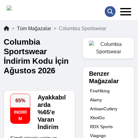
Tüm Mağazalar
Columbia Sportswear
Columbia
Sportswear
İndirim Kodu İçin
Ağustos 2026
Benzer
Mağazalar
FireHiking
Ayakkabıl
Alamy
65%
arda
ArtisanCutlery
%65'e
INDIRI
XbotGo
M
Varan
İndirim
RDX Sports
Viagogo