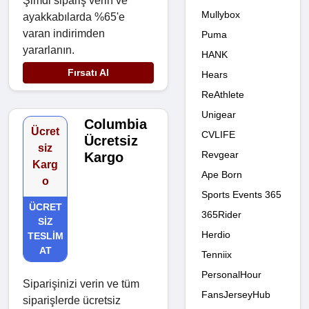
Şimdi sipariş verin ve
Mullybox
ayakkabılarda %65'e
varan indirimden
Puma
yararlanın.
HANK
Fırsatı Al
Hears
ReAthlete
Unigear
Columbia
Ücret
CVLIFE
Ücretsiz
siz
Revgear
Kargo
Karg
Ape Born
o
Sports Events 365
ÜCRET
365Rider
SIZ
Herdio
TESLIM
AT
Tenniix
PersonalHour
Siparişinizi verin ve tüm
FansJerseyHub
siparişlerde ücretsiz