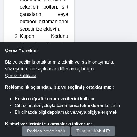
ceketleri, botları, sırt 
çantalarını veya 
outdoor ekipmanlarını 
sepetinize ekleyin.
Kupon Kodunu 
Kopyalayın Shopping 
Çerez Yönetimi
Spout’tan çalışan bir 
Columbia Sportswear 
Biz ve seçilmiş ortaklarımız teknik ve, sizin onayınızla,
indirim kodu seçin ve 
sözleşmemizde açıklanan diğer amaçlar için
kopyalayın.
Çerez Politikası
.
Ödeme Adımına 
Reklamcılık açısından, biz ve seçilmiş ortaklarımız :
Geçin Sepetinize 
gidin ve ödeme 
Kesin coğrafi konum verilerini
kullanın
sürecini başlatmak 
Cihaz analizi yoluyla
tanımlama tekniklerini
kullanın
için “Checkout”a 
Bir cihazda bilgi depolamak ve/veya bilgiye erişmek
tıklayın.
Kişisel verilerinizi şu amaçlarla işliyoruz: :
Kodu Uygulayın 
Reddet/İsteğe bağlı
Tümünü Kabul Et
Kupon kodunuzu 
Kişiselleştirilmiş reklamlar ve içerik sunun