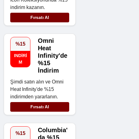
indirim kazanın.
Fırsatı Al
Omni
%15
Heat
Infinity'de
INDIRI
M
%15
İndirim
Şimdi satın alın ve Omni
Heat Infinity'de %15
indirimden yararlanın.
Fırsatı Al
Columbia'
%15
da %15