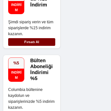
İndirim
INDIRI
M
Şimdi sipariş verin ve tüm
siparişlerde %15 indirim
kazanın.
Fırsatı Al
Bülten
%5
Aboneliği
İndirimi
INDIRI
M
%5
Columbia bültenine
kaydolun ve
siparişlerinizde %5 indirim
kazanın.