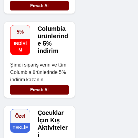
Fırsatı Al
Columbia
5%
ürünlerind
e 5%
INDIRI
M
indirim
Şimdi sipariş verin ve tüm
Columbia ürünlerinde 5%
indirim kazanın.
Fırsatı Al
Çocuklar
Özel
İçin Kış
Aktiviteler
TEKLIF
i