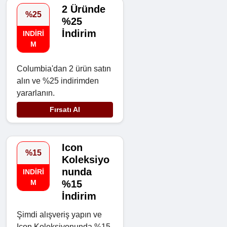
2 Üründe
%25
%25
İndirim
INDIRI
M
Columbia'dan 2 ürün satın
alın ve %25 indirimden
yararlanın.
Fırsatı Al
Icon
%15
Koleksiyo
nunda
INDIRI
M
%15
İndirim
Şimdi alışveriş yapın ve
Icon Koleksiyonunda %15