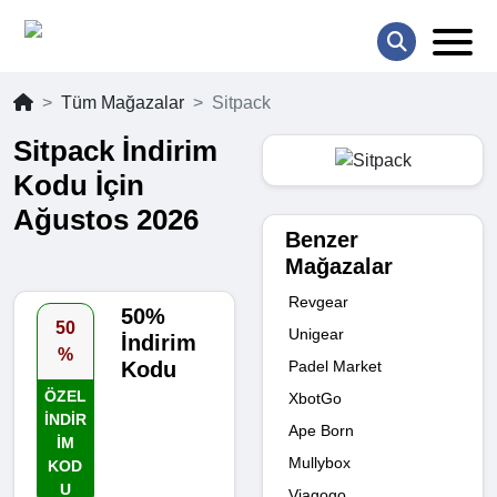
Tüm Mağazalar
Sitpack
Sitpack İndirim
Kodu İçin
Ağustos 2026
Benzer
Mağazalar
Revgear
50%
50
Unigear
İndirim
%
Padel Market
Kodu
ÖZEL
XbotGo
INDIR
Ape Born
IM
Mullybox
KOD
U
Viagogo