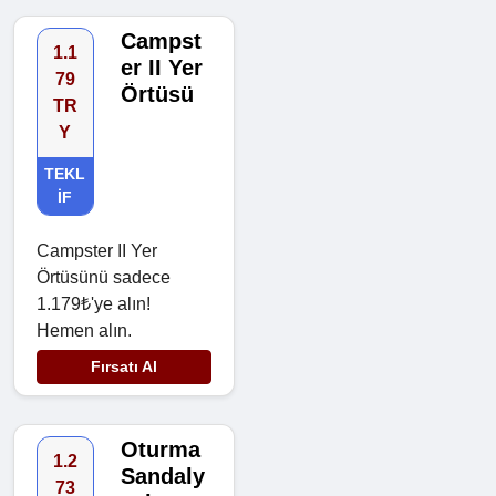
Campst
1.1
er II Yer
79
Örtüsü
TR
Y
TEKL
IF
Campster II Yer
Örtüsünü sadece
1.179₺'ye alın!
Hemen alın.
Fırsatı Al
Oturma
1.2
Sandaly
73