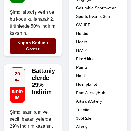
Columbia Sportswear
Şimdi sipariş verin ve
Sports Events 365
bu kodu kullanarak 2.
CVLIFE
ürünlerde 50% indirim
kazanın.
Herdio
Hears
Kupon Kodunu
Göster
HANK
FireHiking
Puma
Battaniy
29
Nank
elerde
%
29%
Heimplanet
İndirim
INDIR
FansJerseyHub
IM
ArtisanCutlery
Tenniix
Şimdi satın alın ve
365Rider
seçili battaniyelerde
29% indirim kazanın.
Alamy