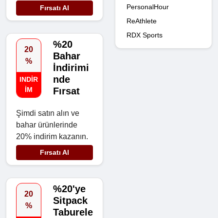
PersonalHour
Fırsatı Al
ReAthlete
RDX Sports
%20
20
Bahar
%
İndirimi
nde
INDIR
IM
Fırsat
Şimdi satın alın ve
bahar ürünlerinde
20% indirim kazanın.
Fırsatı Al
%20'ye
20
Sitpack
%
Taburele