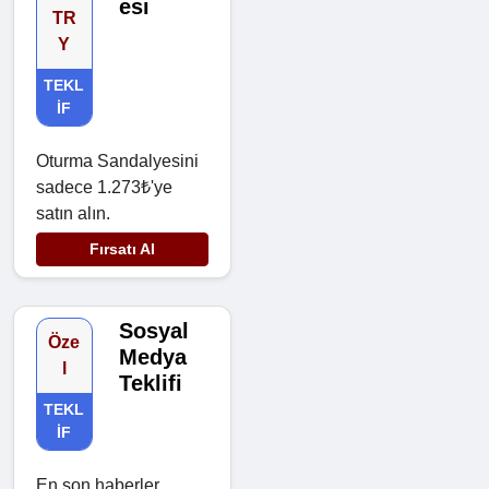
esi
TR
Y
TEKL
IF
Oturma Sandalyesini
sadece 1.273₺'ye
satın alın.
Fırsatı Al
Sosyal
Öze
Medya
l
Teklifi
TEKL
IF
En son haberler,