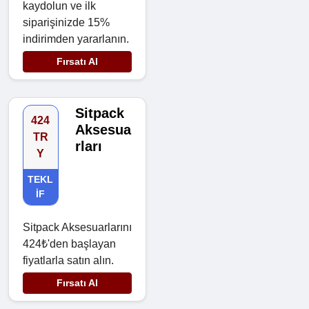
kaydolun ve ilk
siparişinizde 15%
indirimden yararlanın.
Fırsatı Al
Sitpack
424
Aksesua
TR
rları
Y
TEKL
IF
Sitpack Aksesuarlarını
424₺'den başlayan
fiyatlarla satın alın.
Fırsatı Al