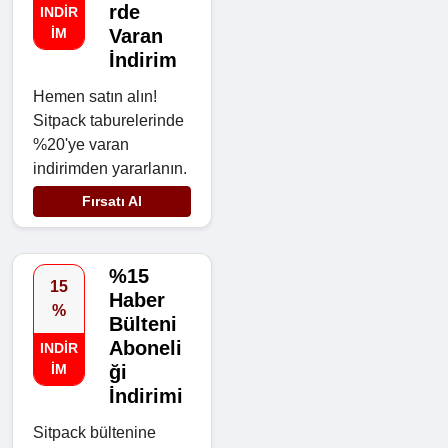
rde
INDIR
IM
Varan
İndirim
Hemen satın alın!
Sitpack taburelerinde
%20'ye varan
indirimden yararlanın.
Fırsatı Al
%15
15
Haber
%
Bülteni
Aboneli
INDIR
IM
ği
İndirimi
Sitpack bültenine