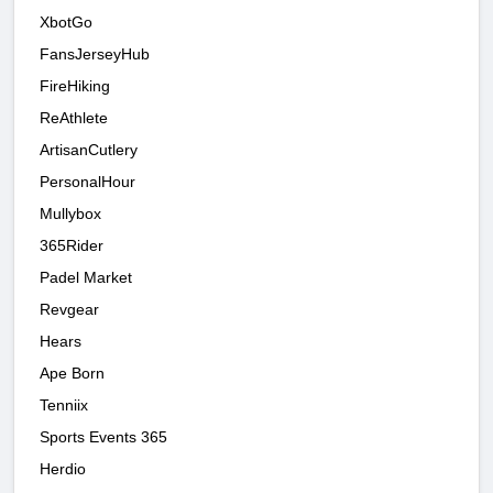
XbotGo
FansJerseyHub
FireHiking
ReAthlete
ArtisanCutlery
PersonalHour
Mullybox
365Rider
Padel Market
Revgear
Hears
Ape Born
Tenniix
Sports Events 365
Herdio