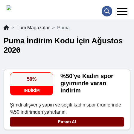
Tüm Mağazalar
Puma
Puma İndirim Kodu İçin Ağustos
2026
%50'ye Kadın spor
50%
giyiminde varan
indirim
INDIRIM
Şimdi alışveriş yapın ve seçili kadın spor ürünlerinde
%50 indirimden yararlanın.
Fırsatı Al