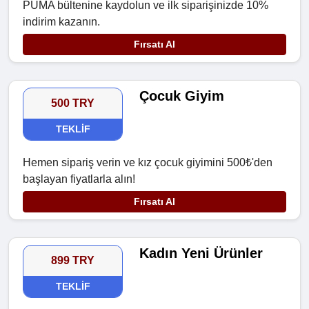
PUMA bültenine kaydolun ve ilk siparişinizde 10%
indirim kazanın.
Fırsatı Al
Çocuk Giyim
500 TRY
TEKLIF
Hemen sipariş verin ve kız çocuk giyimini 500₺'den
başlayan fiyatlarla alın!
Fırsatı Al
Kadın Yeni Ürünler
899 TRY
TEKLIF