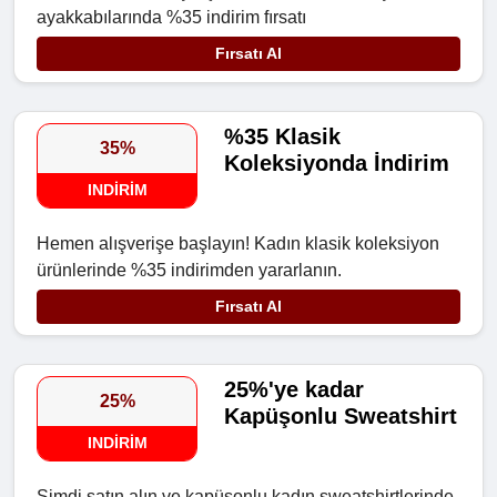
ayakkabılarında %35 indirim fırsatı
Fırsatı Al
%35 Klasik
35%
Koleksiyonda İndirim
INDIRIM
Hemen alışverişe başlayın! Kadın klasik koleksiyon
ürünlerinde %35 indirimden yararlanın.
Fırsatı Al
25%'ye kadar
25%
Kapüşonlu Sweatshirt
INDIRIM
Şimdi satın alın ve kapüşonlu kadın sweatshirtlerinde