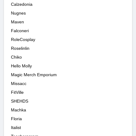
Calzedonia
Nugnes
Maven
Falconeri
RoleCosplay
Roselinlin
Chiko
Hello Molly
Magic Merch Emporium
Missacc
FitVille
SHEHDS
Machka
Floria
Italist