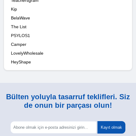
Teachersgram
Kip
BelaWave
The List
PSYLOS1
Camper
LovelyWholesale
HeyShape
Bülten yoluyla tasarruf teklifleri. Siz
de onun bir parçası olun!
Kayıt olmak