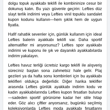
dolgu topuk ayakkabı teklifi ile kombininize cesur bir 
dokunuş katın. Bu yazı güvenle geçirin: Lefties düz 
slayt terlik indirimi veya Lefties vinil topuklu sandalet 
kupon kodunu kullanın—hem şıklık hem de uygun 
fiyatla.
Hafif rahatlık sevenler için, günlük kullanım için ideal 
Lefties balerin ayakkabı teklifi var. Daha sportif 
alternatifler mi arıyorsunuz? Lefties spor ayakkabı 
indirimi ve kuponu ile şık ve dayanıklı ayakkabılarda 
indirim yakalayın.
Lefties havuz terliği ücretsiz kargo teklifi ile alışveriş 
süreciniz baştan sona zahmetsiz hale gelir. Plaj 
gezileri ya da hafta sonu kombinleri için bu ayakkabı 
teklifleri oldukça değerlidir. Diğer harika teklifler 
arasında Lefties günlük ayakkabı indirim kodu ve 
kadın ayakkabılarında Lefties kupon fırsatları bulunur
—sadeden sportif görünüme kadar her stile hitap 
eder. Göz alıcı çiftler arıyorsanız, bugünkü seçilmiş 
koleksiyonlarda Lefties moda ayakkabı fırsatlarını 