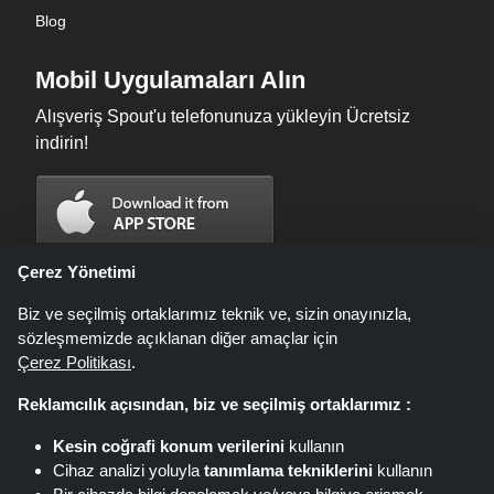
Blog
Mobil Uygulamaları Alın
Alışveriş Spout'u telefonunuza yükleyin Ücretsiz
indirin!
Çerez Yönetimi
Biz ve seçilmiş ortaklarımız teknik ve, sizin onayınızla,
sözleşmemizde açıklanan diğer amaçlar için
Çerez Politikası
.
Reklamcılık açısından, biz ve seçilmiş ortaklarımız :
Kesin coğrafi konum verilerini
kullanın
Shoppingspout.com/tr fırsatların, indirimlerin ve kuponların sunulduğu bir
Cihaz analizi yoluyla
tanımlama tekniklerini
kullanın
web sitesidir; bu fırsatlar veya teklifler farklı bağlı kuruluş ağları aracılığıyla