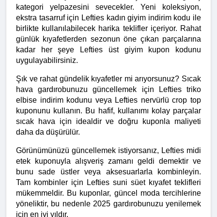
kategori yelpazesini sevecekler. Yeni koleksiyon, 
ekstra tasarruf için Lefties kadın giyim indirim kodu ile 
birlikte kullanılabilecek harika teklifler içeriyor. Rahat 
günlük kıyafetlerden sezonun öne çıkan parçalarına 
kadar her şeye Lefties üst giyim kupon kodunu 
uygulayabilirsiniz.
Şık ve rahat gündelik kıyafetler mi arıyorsunuz? Sıcak 
hava gardırobunuzu güncellemek için Lefties triko 
elbise indirim kodunu veya Lefties nervürlü crop top 
kuponunu kullanın. Bu hafif, kullanımı kolay parçalar 
sıcak hava için idealdir ve doğru kuponla maliyeti 
daha da düşürülür.
Görünümünüzü güncellemek istiyorsanız, Lefties midi 
etek kuponuyla alışveriş zamanı geldi demektir ve 
bunu sade üstler veya aksesuarlarla kombinleyin. 
Tam kombinler için Lefties suni süet kıyafet teklifleri 
mükemmeldir. Bu kuponlar, güncel moda tercihlerine 
yöneliktir, bu nedenle 2025 gardırobunuzu yenilemek 
için en iyi yıldır.