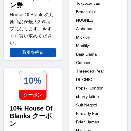
Tokyocanvas
ン券
Beachsissi
House Of Blanksの対
NUGNES
象商品が最大25%オ
Alohahoo
フになります。今す
ぐお買い求めくださ
Mickioy
い。
Modlily
取引を得る
Baja Llama
Cotosen
Threaded Pear
10%
DL CHIC
Popski London
クーポン
cherry kitten
Suit Negozi
10% House Of
Firelady Fur
Blanks クーポ
Brian James
ン
Hansine