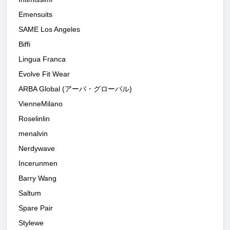
Emensuits
SAME Los Angeles
Biffi
Lingua Franca
Evolve Fit Wear
ARBA Global (アーバ・グローバル)
VienneMilano
Roselinlin
menalvin
Nerdywave
Incerunmen
Barry Wang
Saltum
Spare Pair
Stylewe